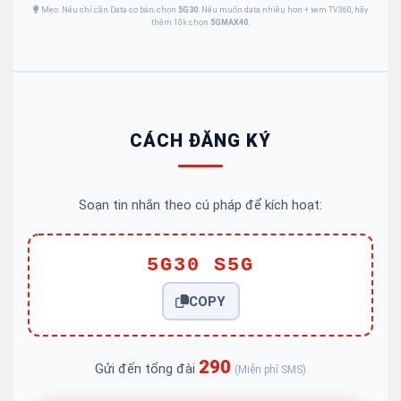
Mẹo: Nếu chỉ cần Data cơ bản, chọn
5G30
. Nếu muốn data nhiều hơn + xem TV360, hãy
thêm 10k chọn
5GMAX40
.
CÁCH ĐĂNG KÝ
Soạn tin nhắn theo cú pháp để kích hoạt:
5G30 S5G
COPY
290
Gửi đến tổng đài
(Miễn phí SMS)