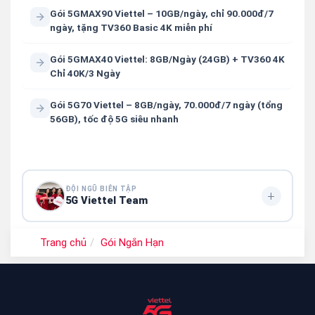
Gói 5GMAX90 Viettel – 10GB/ngày, chỉ 90.000đ/7
ngày, tặng TV360 Basic 4K miễn phí
Gói 5GMAX40 Viettel: 8GB/Ngày (24GB) + TV360 4K
Chỉ 40K/3 Ngày
Gói 5G70 Viettel – 8GB/ngày, 70.000đ/7 ngày (tổng
56GB), tốc độ 5G siêu nhanh
ĐỘI NGŨ BIÊN TẬP
+
5G Viettel Team
5G Viettel Editorial Team
là nhóm biên tập chuyên cung
Trang chủ
Gói Ngắn Hạn
cấp thông tin và hướng dẫn đăng ký các
gói cước 5G
Viettel
, giúp người dùng lựa chọn gói data phù hợp với
nhu cầu sử dụng Internet di động.