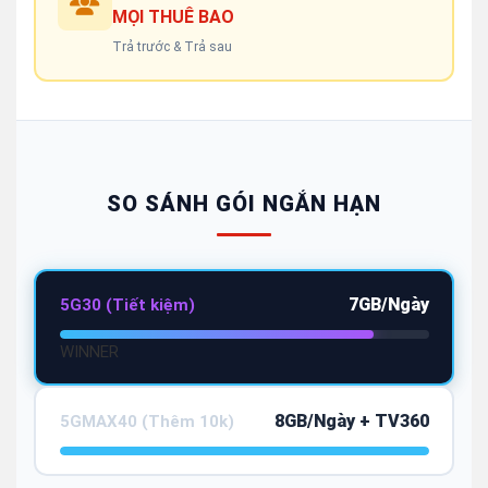
MỌI THUÊ BAO
Trả trước & Trả sau
SO SÁNH GÓI NGẮN HẠN
7GB/Ngày
5G30 (Tiết kiệm)
WINNER
8GB/Ngày + TV360
5GMAX40 (Thêm 10k)