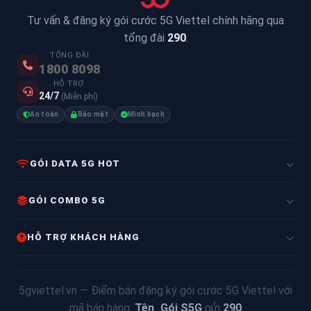
Tư vấn & đăng ký gói cước 5G Viettel chính hãng qua
tổng đài
290
.
TỔNG ĐÀI
1800 8098
HỖ TRỢ
24/7
(Miễn phí)
An toàn
Bảo mật
Minh bạch
GÓI DATA 5G HOT
GÓI COMBO 5G
HỖ TRỢ KHÁCH HÀNG
5gviettel.vn — Điểm bán đăng ký gói cước 5G Viettel với
mã bán hàng:
Tên_Gói S5G
gửi
290