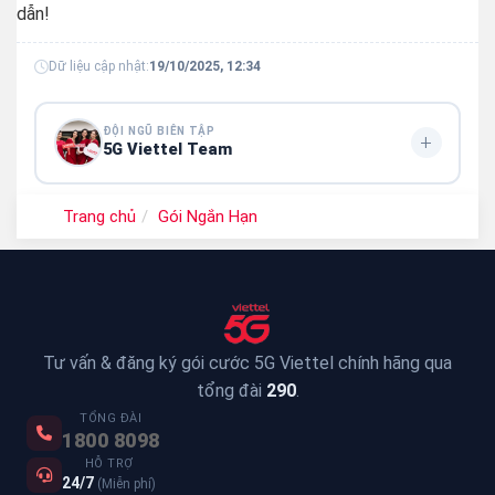
dẫn!
Dữ liệu cập nhật:
19/10/2025, 12:34
ĐỘI NGŨ BIÊN TẬP
+
5G Viettel Team
5G Viettel Editorial Team
là nhóm biên tập chuyên cung
Trang chủ
Gói Ngắn Hạn
cấp thông tin và hướng dẫn đăng ký các
gói cước 5G
Viettel
, giúp người dùng lựa chọn gói data phù hợp với
nhu cầu sử dụng Internet di động.
Tư vấn & đăng ký gói cước 5G Viettel chính hãng qua
tổng đài
290
.
TỔNG ĐÀI
1800 8098
HỖ TRỢ
24/7
(Miễn phí)