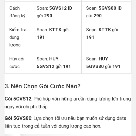
Cách
Soạn:
5GVS12 ID
Soạn:
5GVS80 ID
đăng ký
gửi
290
gửi
290
Kiểm tra
Soạn:
KTTK
gửi
Soạn:
KTTK
gửi
dung
191
191
lượng
Hủy gói
Soạn:
HUY
Soạn:
HUY
cước
5GVS12
gửi
191
5GVS80
gửi
191
3. Nên Chọn Gói Cước Nào?
Gói 5GVS12
: Phù hợp với những ai cần dung lượng lớn trong
ngày với chi phí thấp.
Gói 5GVS80
: Lựa chọn tối ưu nếu bạn muốn sử dụng data
liên tục trong cả tuần với dung lượng cao hơn.